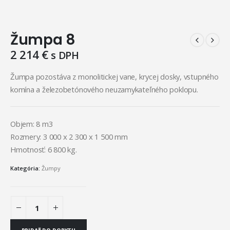
Žumpa 8
2 214
€
s DPH
Žumpa pozostáva z monolitickej vane, krycej dosky, vstupného
komína a železobetónového neuzamykateľného poklopu.
Objem: 8 m3
Rozmery: 3 000 x 2 300 x 1 500 mm
Hmotnosť: 6 800 kg.
Kategória:
Žumpy