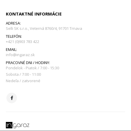
KONTAKTNÉ INFORMÁCIE
ADRESA:
Selli SK s.r.o., Veterná 8760/4, 91701 Trnava
TELEFÓN:
+421 (0)903 783 422
EMAIL:
info@ingaraz.sk
PRACOVNÉ DNI / HODINY:
Pondelok - Piatok / 7:00 - 15:30
Sobota / 7:00 - 11:00
Nedeľa / zatvorené