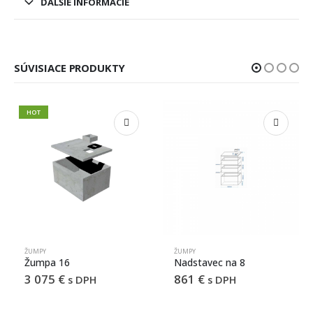
ĎALŠIE INFORMÁCIE
SÚVISIACE PRODUKTY
HOT
ŽUMPY
ŽUMPY
Nadstavec na 8
Žumpa 11
861
€
2 460
€
PH
s DPH
s DPH