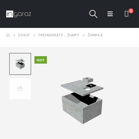
0
ESHOP
PREFABRIKÁTY
,
ŽUMPY
ŽUMPA 8
HOT