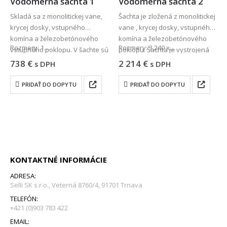
Vodomerna šachta 1
Vodomerna šachta 2
Skladá sa z monolitickej vane,
Šachta je zložená z monolitickej
krycej dosky, vstupného
vane , krycej dosky, vstupného
komína a železobetónového
komína a železobetónového
Rozmery: 1…
Rozmery: 3 240 x…
vstupného poklopu. V šachte sú
poklopu. Šachta je vystrojená
osadené poplastované
zabudovanými poplastovanými
738
€
2 214
€
s DPH
s DPH
vidlicové stúpačky. Šachta je už
vidlicovými stúpačkami. Šachta
opatrená otvormi na prestup
umožňuje umiestnie viacerých
PRIDAŤ DO DOPYTU
PRIDAŤ DO DOPYTU
vodovodných hadíc.
vodomerných zostáv.
KONTAKTNÉ INFORMÁCIE
ADRESA:
Selli SK s.r.o., Veterná 8760/4, 91701 Trnava
TELEFÓN:
+421 (0)903 783 422
EMAIL: